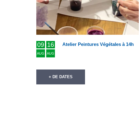
09
16
Atelier Peintures Végétales à 14h
AUG
AUG
+ DE DATES