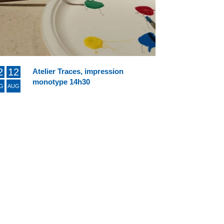
2
12
Atelier Traces, impression
monotype 14h30
G
AUG