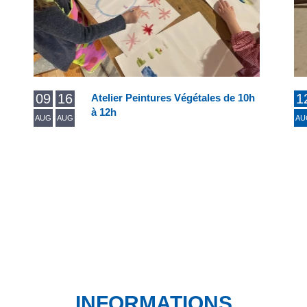
09
16
1
Atelier Peintures Végétales de 10h
à 12h
AUG
AUG
AU
INFORMATIONS