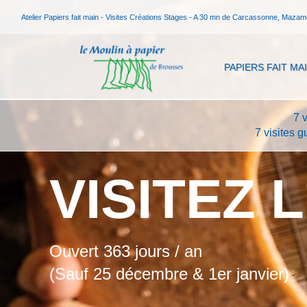
Atelier Papiers fait main - Visites Créations Stages - A 30 mn de Carcassonne, Mazam
PAPIERS FAIT MA
7 
7 visites 
VISITEZ 
Ouvert 363 jours / an
(Sauf 25 décembre & 1er janvier)