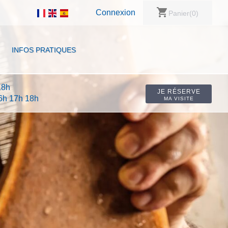
shopping_cart
Connexion
Panier
(0)
INFOS PRATIQUES
18h
JE RÉSERVE
16h 17h 18h
MA VISITE