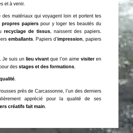
 et à venir.
 des matériaux qui voyagent loin et portent tes
s propres papiers
pour y loger tes beautés du
du
recyclage de tissus
, naissent des papiers.
iers
emballants
. Papiers d’
impression
, papiers
. Je suis un
lieu vivant
que l’on aime
visiter
en
e pour des
stages et des formations
.
qualité
.
Brousses près de Carcassonne, l’un des derniers
ulièrement apprécié pour la qualité de ses
ers créatifs fait main
.