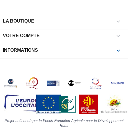
c
l
r

e
LA BOUTIQUE
l
i

VOTRE COMPTE
p
à
p
keyboard_arrow_down
INFORMATIONS
c
la
s
«
A
»
d
la
p
«
I
p
Projet cofinancé par le Fonds Européen Agricole pour le Développement
»
Rural