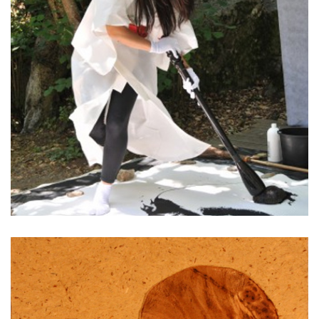
AYUKO
MIYAKAWA
JACQUES
BRÉMOND