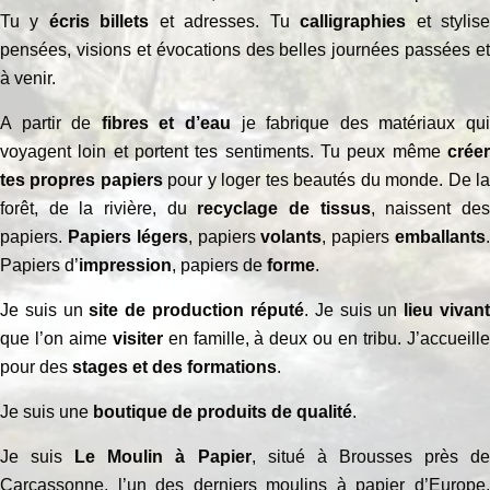
Tu y
écris billets
et adresses. Tu
calligraphies
et stylis
pensées, visions et évocations des belles journées passées et
à venir.
A partir de
fibres et d’eau
je fabrique des matériaux qu
voyagent loin et portent tes sentiments. Tu peux même
créer
tes propres papiers
pour y loger tes beautés du monde. De l
forêt, de la rivière, du
recyclage de tissus
, naissent de
papiers.
Papiers légers
, papiers
volants
, papiers
emballants
Papiers d’
impression
, papiers de
forme
.
Je suis un
site de production réputé
. Je suis un
lieu vivan
que l’on aime
visiter
en famille, à deux ou en tribu. J’accueill
pour des
stages et des formations
.
Je suis une
boutique de produits de qualité
.
Je suis
Le Moulin à Papier
, situé à Brousses près d
Carcassonne, l’un des derniers moulins à papier d’Europe,