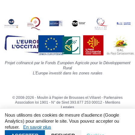
s
«
A
»
d
la
p
«
I
p
Projet cofinancé par le Fonds Européen Agricole pour le Développement
»
Rural
L'Europe investit dans les zones rurales
© 2008-2026 - Moulin à Papier de Brousses et Villaret -
Partenaires
Association loi 1901 - N° de Siret 393.877 253 00012 -
Mentions
Legales
Nous utilisons des cookies de mesure d’audience (Google
Analytics) pour améliorer le site. Vous pouvez accepter ou
refuser.
En savoir plus