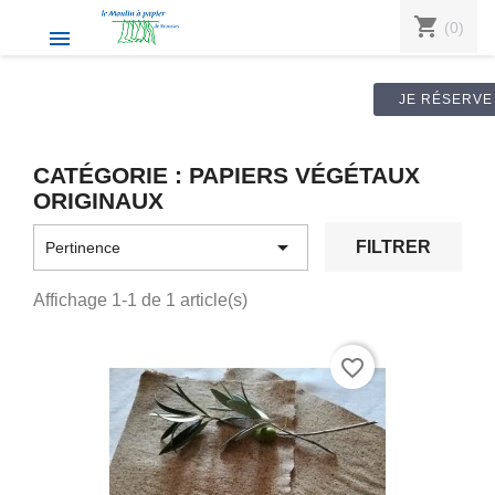
shopping_cart
(0)

JE RÉSERVE
CATÉGORIE : PAPIERS VÉGÉTAUX
ORIGINAUX

FILTRER
Pertinence
Affichage 1-1 de 1 article(s)
favorite_border