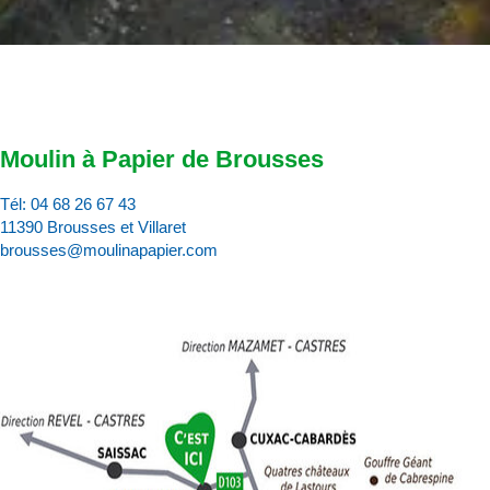
Moulin à Papier de Brousses
Tél:
04 68 26 67 43
11390 Brousses et Villaret
brousses@moulinapapier.com
D
d
d
p
d
:
c