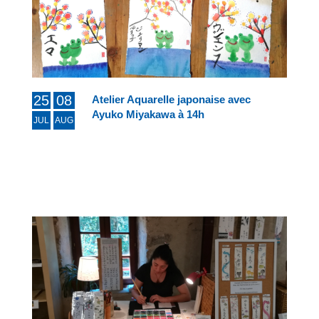
25
08
Atelier Aquarelle japonaise avec
Ayuko Miyakawa à 14h
JUL
AUG