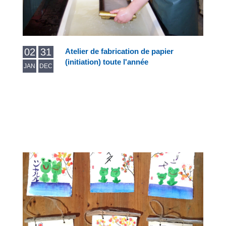
02
31
Atelier de fabrication de papier
(initiation) toute l'année
JAN
DEC