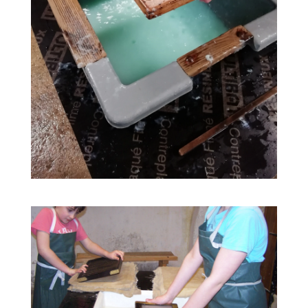
02
31
Visites guidées toute l'année
JAN
DEC