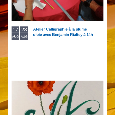
17
23
Atelier Calligraphie à la plume
d’oie avec Benjamin Rialtey à 14h
AUG
AUG