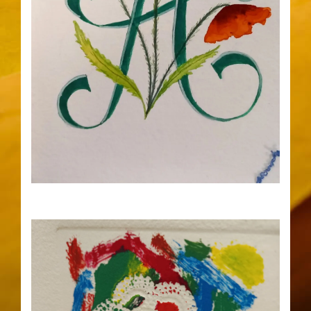
17
23
Atelier Lettrines Illustrées au
pinceau avec Benjamin Rialtey à
AUG
AUG
10h