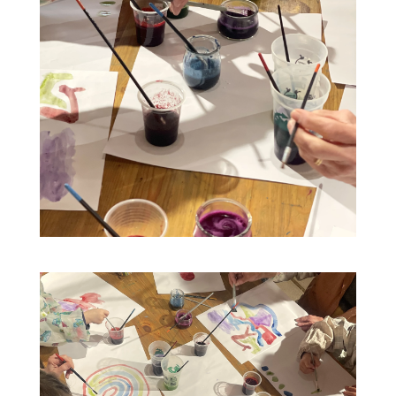
09
16
Atelier Peintures Végétales à 14h
AUG
AUG