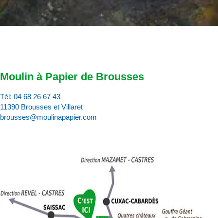
Moulin à Papier de Brousses
Tél:
04 68 26 67 43
11390 Brousses et Villaret
brousses@moulinapapier.com
D
d
d
p
d
:
c