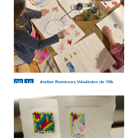
09
16
Atelier Peintures Végétales de 10h
à 12h
AUG
AUG