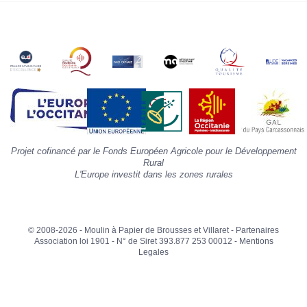
la
s
«
A
»
d
la
p
«
I
p
Projet cofinancé par le Fonds Européen Agricole pour le Développement
»
Rural
L'Europe investit dans les zones rurales
© 2008-2026 - Moulin à Papier de Brousses et Villaret -
Partenaires
Association loi 1901 - N° de Siret 393.877 253 00012 -
Mentions
Legales