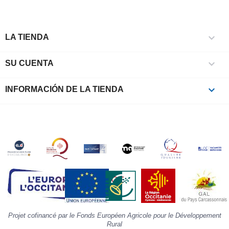
c
l
r

e
LA TIENDA
l
i

SU CUENTA
p
à
p
keyboard_arrow_down
INFORMACIÓN DE LA TIENDA
c
la
s
«
A
»
d
la
p
«
I
p
Projet cofinancé par le Fonds Européen Agricole pour le Développement
»
Rural