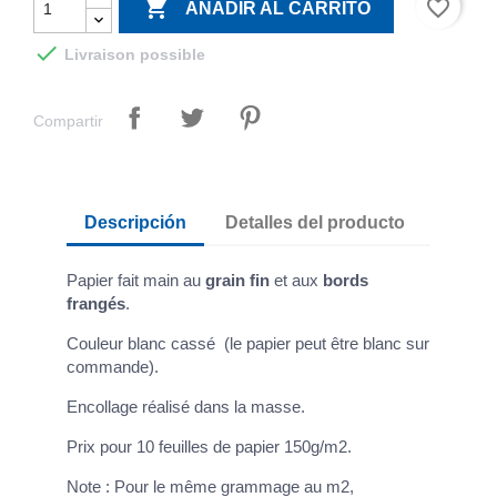

favorite_border
AÑADIR AL CARRITO

Livraison possible
Compartir
Descripción
Detalles del producto
Papier fait main au
grain fin
et aux
bords
frangés
.
Couleur blanc cassé (le papier peut être blanc sur
commande).
Encollage réalisé dans la masse.
Prix pour 10 feuilles de papier 150g/m2.
Note : Pour le même grammage au m2,