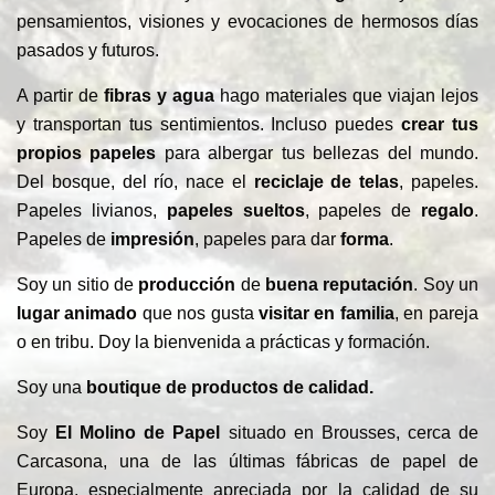
pensamientos, visiones y evocaciones de hermosos días
pasados ​​y futuros.
A partir de
fibras y agua
hago materiales que viajan lejos
y transportan tus sentimientos. Incluso puedes
crear tus
propios papeles
para albergar tus bellezas del mundo.
Del bosque, del río, nace el
reciclaje de telas
, papeles.
Papeles livianos,
papeles
sueltos
, papeles de
regalo
.
Papeles de
impresión
, papeles para dar
forma
.
Soy un sitio de
producción
de
buena reputación
. Soy un
lugar animado
que nos gusta
visitar en familia
, en pareja
o en tribu. Doy la bienvenida a prácticas y formación.
Soy una
boutique de productos de calidad.
Soy
El Molino de Papel
situado en Brousses, cerca de
Carcasona, una de las últimas fábricas de papel de
Europa, especialmente apreciada por la calidad de su