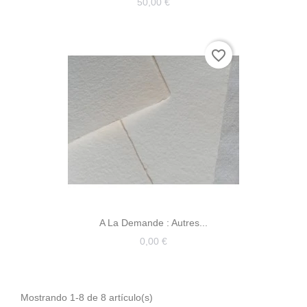
50,00 €
favorite_border
A La Demande : Autres...
0,00 €
Mostrando 1-8 de 8 artículo(s)