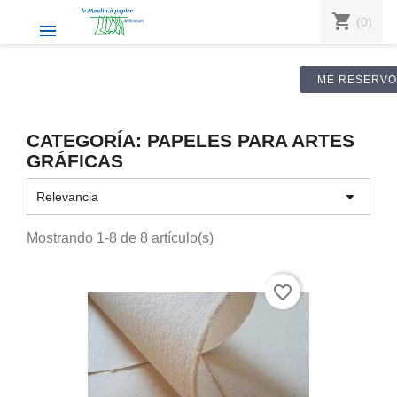
shopping_cart
(0)

ME RESERVO
CATEGORÍA: PAPELES PARA ARTES
GRÁFICAS

Relevancia
Mostrando 1-8 de 8 artículo(s)
favorite_border