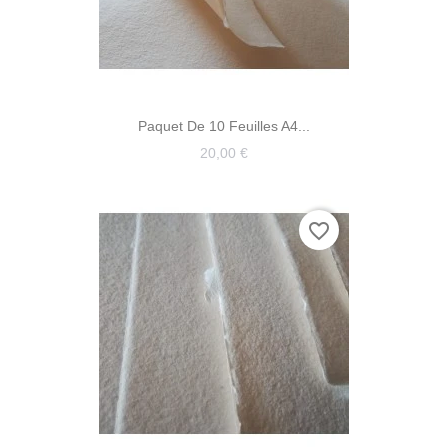
Paquet De 10 Feuilles A4...
20,00 €
favorite_border