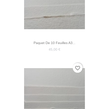
Paquet De 10 Feuilles A3...
45,00 €
favorite_border