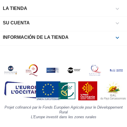
r

e
LA TIENDA
l
i

SU CUENTA
p
à
p
keyboard_arrow_down
INFORMACIÓN DE LA TIENDA
c
la
s
«
A
»
d
la
p
«
I
p
Projet cofinancé par le Fonds Européen Agricole pour le Développement
»
Rural
L'Europe investit dans les zones rurales