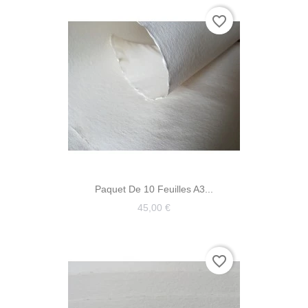
favorite_border
Paquet De 10 Feuilles A3...
45,00 €
favorite_border