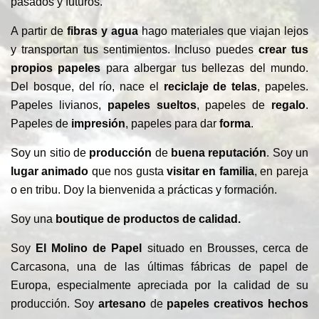
pasados ​​y futuros.
A partir de
fibras y agua
hago materiales que viajan lejos
y transportan tus sentimientos. Incluso puedes
crear tus
propios papeles
para albergar tus bellezas del mundo.
Del bosque, del río, nace el
reciclaje de telas
, papeles.
Papeles livianos,
papeles
sueltos
, papeles de
regalo
.
Papeles de
impresión
, papeles para dar
forma
.
Soy un sitio de
producción
de
buena reputación
. Soy un
lugar animado
que nos gusta
visitar en familia
, en pareja
o en tribu. Doy la bienvenida a prácticas y formación.
Soy una
boutique de productos de calidad.
Soy
El Molino de Papel
situado en Brousses, cerca de
Carcasona, una de las últimas fábricas de papel de
Europa, especialmente apreciada por la calidad de su
producción. Soy
artesano
de
papeles creativos hechos