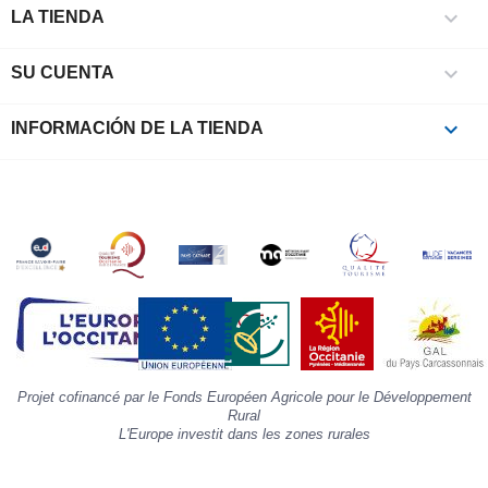

e
LA TIENDA
l
i

SU CUENTA
p
à
p
keyboard_arrow_down
INFORMACIÓN DE LA TIENDA
c
la
s
«
A
»
d
la
p
«
I
p
Projet cofinancé par le Fonds Européen Agricole pour le Développement
»
Rural
L'Europe investit dans les zones rurales