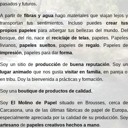
pasados ​​y futuros.
A partir de
fibras y agua
hago materiales que viajan lejos 
transportan tus sentimientos. Incluso puedes
crear tu
propios papeles
para albergar tus bellezas del mundo. Del
bosque, del río, nace el
reciclaje de telas
, papeles. Papele
livianos,
papeles
sueltos
, papeles de
regalo
. Papeles d
impresión
, papeles para dar
forma
.
Soy un sitio de
producción
de
buena reputación
. Soy u
lugar animado
que nos gusta
visitar en familia
, en pareja o
en tribu. Doy la bienvenida a prácticas y formación.
Soy una
boutique de productos de calidad.
Soy
El Molino de Papel
situado en Brousses, cerca d
Carcasona, una de las últimas fábricas de papel de Europa,
especialmente apreciada por la calidad de su producción. Soy
artesano
de
papeles creativos hechos a mano
.