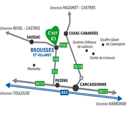
D
d
d
p
d
:
c
v
p
l’
d
a
M
à
P
d
C
P
l’
c
l
r