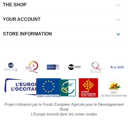

e
THE SHOP
l
i

YOUR ACCOUNT
p
à
p
keyboard_arrow_down
STORE INFORMATION
c
la
s
«
A
»
d
la
p
«
I
p
Projet cofinancé par le Fonds Européen Agricole pour le Développement
»
Rural
L'Europe investit dans les zones rurales