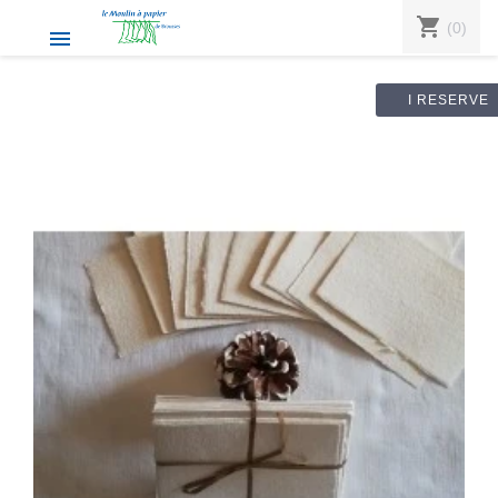
shopping_cart
(0)

I RESERVE