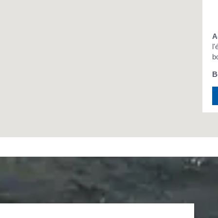
A
l
b
B