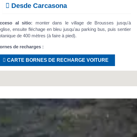
Desde Carcasona
cceso al sitio:
monter dans le village de Brousses jusqu'à
'église, ensuite fléchage en bleu jusqu'au parking bus, puis sentier
otanique de 400 mètres (à faire à pied).
ornes de recharges :
CARTE BORNES DE RECHARGE VOITURE