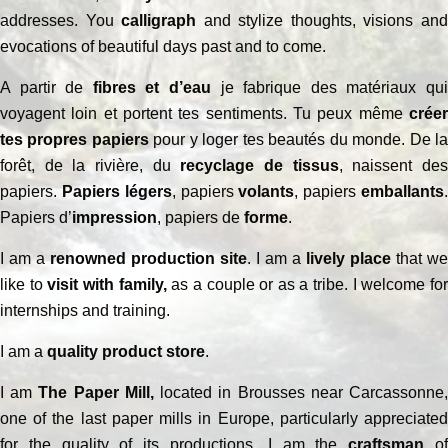
addresses. You
calligraph
and stylize thoughts, visions an
evocations of beautiful days past and to come.
A partir de
fibres et d’eau
je fabrique des matériaux qu
voyagent loin et portent tes sentiments. Tu peux même
créer
tes propres papiers
pour y loger tes beautés du monde. De l
forêt, de la rivière, du
recyclage de tissus
, naissent de
papiers.
Papiers légers
, papiers
volants
, papiers
emballants
Papiers d’
impression
, papiers de
forme
.
I am a
renowned production site
. I am a
lively place
that we
like to
visit with family,
as a couple or as a tribe. I welcome fo
internships and training.
I am a
quality product store
.
I am
The Paper Mill,
located in Brousses near Carcassonne
one of the last paper mills in Europe, particularly appreciated
for the quality of its productions. I am the
craftsman
o