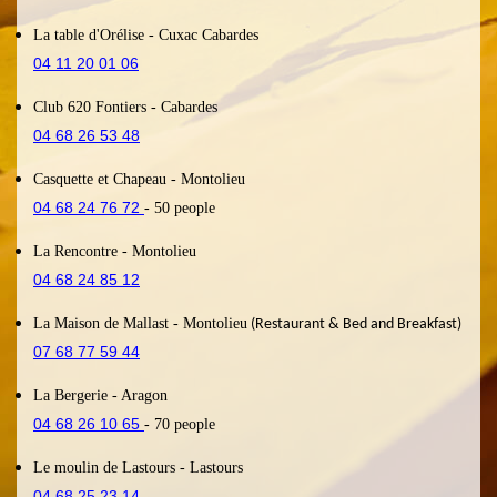
La table d'Orélise
- Cuxac Cabardes
04 11 20 01 06
Club 620 Fontiers
- Cabardes
04 68 26 53 48
Casquette et Chapeau
- Montolieu
04 68 24 76 72
- 50
people
La Rencontre
- Montolieu
04 68 24 85 12
La Maison de Mallast
- Montolieu
(Restaurant & Bed and Breakfast)
07 68 77 59 44
La Bergerie
- Aragon
04 68 26 10 65
- 70 people
Le moulin de Lastours
- Lastours
04 68 25 23 14