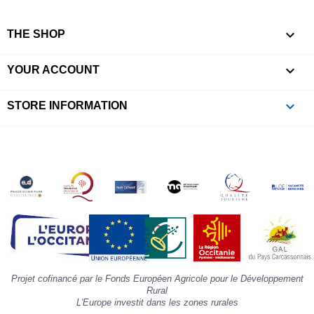
l
r

e
THE SHOP
l
i

YOUR ACCOUNT
p
à
p
keyboard_arrow_down
STORE INFORMATION
c
la
s
«
A
»
d
la
p
«
I
p
Projet cofinancé par le Fonds Européen Agricole pour le Développement
»
Rural
L'Europe investit dans les zones rurales