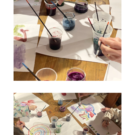
09
16
Taller de pintura a base de plantas
a las 14h
AUG
AUG