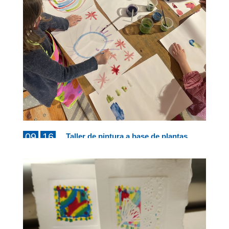
09
16
Taller de pintura a base de plantas
de 10 a 12 h.
AUG
AUG