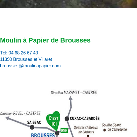
Moulin à Papier de Brousses
Tél:
04 68 26 67 43
11390 Brousses et Villaret
brousses@moulinapapier.com
D
d
d
p
d
:
c
v