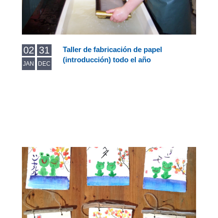
02
31
Taller de fabricación de papel
(introducción) todo el año
JAN
DEC