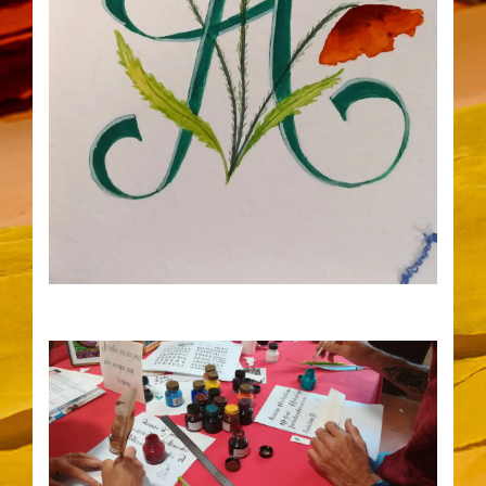
17
23
Taller de letras iniciales ilustradas
con Benjamin Rialtey a las 10 am
AUG
AUG