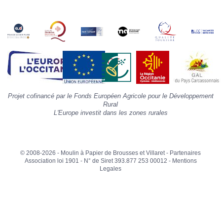
s
«
A
»
d
la
p
«
I
p
Projet cofinancé par le Fonds Européen Agricole pour le Développement
»
Rural
L'Europe investit dans les zones rurales
© 2008-2026 - Moulin à Papier de Brousses et Villaret -
Partenaires
Association loi 1901 - N° de Siret 393.877 253 00012 -
Mentions
Legales