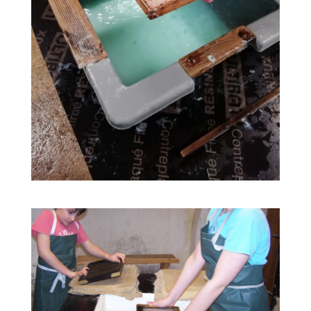
02
31
Visitas guiadas todo el año
JAN
DEC