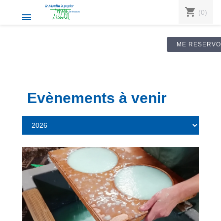
shopping_cart
(0)

ME RESERVO
Evènements à venir