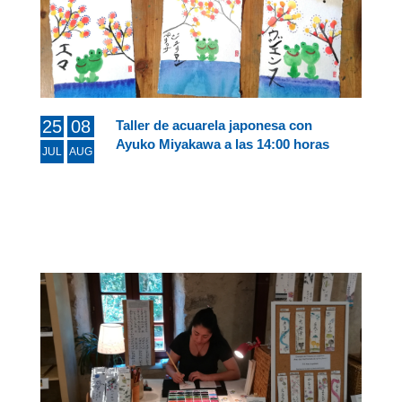
25
08
Taller de acuarela japonesa con
Ayuko Miyakawa a las 14:00 horas
JUL
AUG