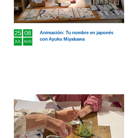
25
08
Animación: Tu nombre en japonés
con Ayuko Miyakawa
JUL
AUG