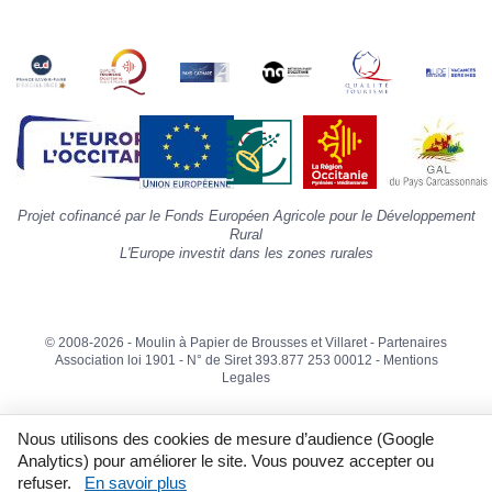
s
«
A
»
d
la
p
«
I
p
Projet cofinancé par le Fonds Européen Agricole pour le Développement
»
Rural
L'Europe investit dans les zones rurales
© 2008-2026 - Moulin à Papier de Brousses et Villaret -
Partenaires
Association loi 1901 - N° de Siret 393.877 253 00012 -
Mentions
Legales
Nous utilisons des cookies de mesure d’audience (Google
Analytics) pour améliorer le site. Vous pouvez accepter ou
refuser.
En savoir plus