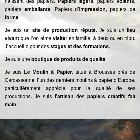
naissent des papiers.
Papiers légers
, papiers
volants
,
papiers
emballants
. Papiers d’
impression
, papiers de
forme
.
Je suis un
site de production réputé
. Je suis un
lieu
vivant
que l’on aime
visiter
en famille, à deux ou en tribu.
J’accueille pour des
stages et des formations
.
Je suis une
boutique de produits de qualité
.
Je suis
Le Moulin à Papier
, situé à Brousses près de
Carcassonne, l’un des derniers moulins à papier d’Europe,
particulièrement apprécié pour la qualité de ses
productions. Je suis
l’artisan
des
papiers créatifs fait
main
.