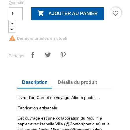
Quantité

favorite_border
AJOUTER AU PANIER

Derniers articles en stock
Partager
Description
Détails du produit
Livre d'or, Carnet de voyage, Album photo ...
Fabrication artisanale
Cet ouvrage est une collaboration du Moulin à
papier avec Isabelle Villa (@Confortpoetique) et la
calligraphe Ayuko Miyakawa (@lencredayuko)