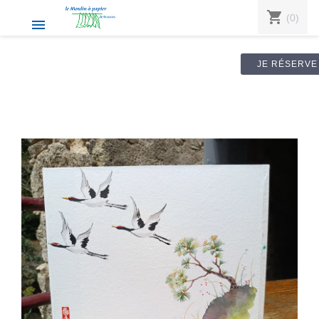
shopping_cart
(0)

JE RÉSERVE