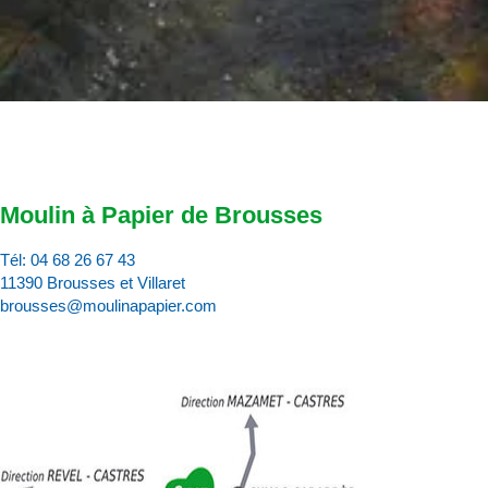
Moulin à Papier de Brousses
Tél:
04 68 26 67 43
11390 Brousses et Villaret
brousses@moulinapapier.com
D
d
d
p
d