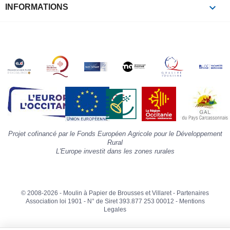
p
keyboard_arrow_down
INFORMATIONS
c
la
s
«
A
»
d
la
p
«
I
p
Projet cofinancé par le Fonds Européen Agricole pour le Développement
»
Rural
L'Europe investit dans les zones rurales
© 2008-2026 - Moulin à Papier de Brousses et Villaret -
Partenaires
Association loi 1901 - N° de Siret 393.877 253 00012 -
Mentions
Legales