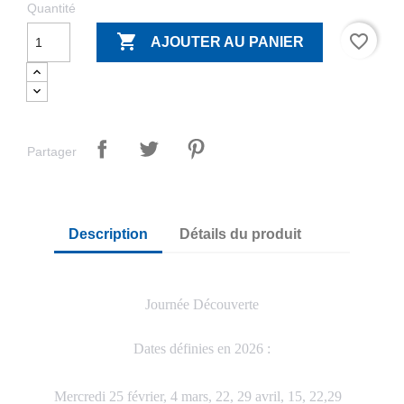
Quantité

favorite_border
AJOUTER AU PANIER
Partager
Description
Détails du produit
Journée Découverte
Dates définies en 2026 :
Mercredi 25 février, 4 mars, 22, 29 avril, 15, 22,29