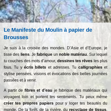
Le Manifeste du Moulin à papier de
Brousses
Je suis à la croisée des mondes. D’Asie et d’Europe, je
tisse des
liens
. Je
fabrique
un
noble matériau
. Sur lequel
tu couches des mots d’amour,
dessines tes rêves
les plus
fous. Tu y
écris billets
et adresses. Tu
calligraphies
et
stylise pensées, visions et évocations des belles journées
passées et à venir.
A partir de
fibres et d’eau
je fabrique des matériaux qui
voyagent loin et portent tes sentiments. Tu peux même
créer tes propres papiers
pour y loger tes beautés du
monde. De la forêt, de la rivière, du
recyclage de tissus
,