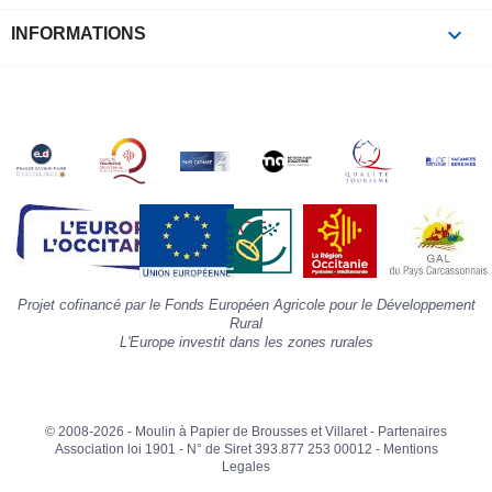
à
p
keyboard_arrow_down
INFORMATIONS
c
la
s
«
A
»
d
la
p
«
I
p
Projet cofinancé par le Fonds Européen Agricole pour le Développement
»
Rural
L'Europe investit dans les zones rurales
© 2008-2026 - Moulin à Papier de Brousses et Villaret -
Partenaires
Association loi 1901 - N° de Siret 393.877 253 00012 -
Mentions
Legales