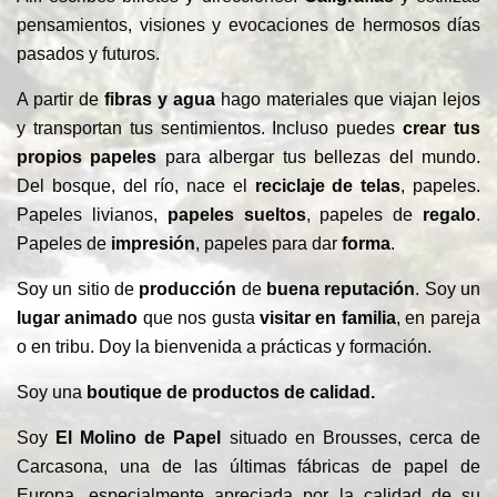
pensamientos, visiones y evocaciones de hermosos días
pasados ​​y futuros.
A partir de
fibras y agua
hago materiales que viajan lejos
y transportan tus sentimientos. Incluso puedes
crear tus
propios papeles
para albergar tus bellezas del mundo.
Del bosque, del río, nace el
reciclaje de telas
, papeles.
Papeles livianos,
papeles
sueltos
, papeles de
regalo
.
Papeles de
impresión
, papeles para dar
forma
.
Soy un sitio de
producción
de
buena reputación
. Soy un
lugar animado
que nos gusta
visitar en familia
, en pareja
o en tribu. Doy la bienvenida a prácticas y formación.
Soy una
boutique de productos de calidad.
Soy
El Molino de Papel
situado en Brousses, cerca de
Carcasona, una de las últimas fábricas de papel de
Europa, especialmente apreciada por la calidad de su