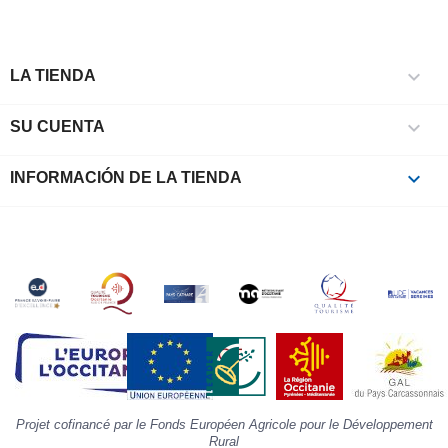
c
l
r

e
LA TIENDA
l
i

SU CUENTA
p
à
p
keyboard_arrow_down
INFORMACIÓN DE LA TIENDA
c
la
s
«
A
»
d
la
p
«
I
p
Projet cofinancé par le Fonds Européen Agricole pour le Développement
»
Rural