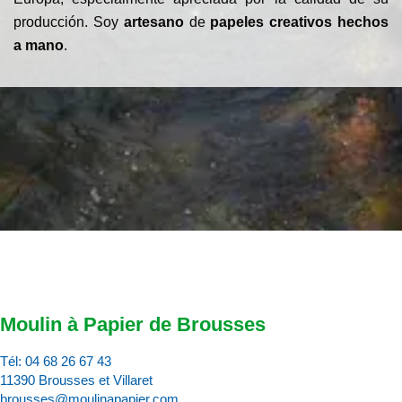
producción. Soy
artesano
de
papeles creativos hechos
a mano
.
Moulin à Papier de Brousses
Tél:
04 68 26 67 43
11390 Brousses et Villaret
brousses@moulinapapier.com