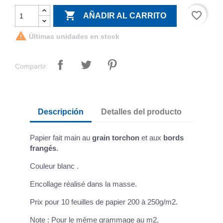

favorite_border
AÑADIR AL CARRITO

Últimas unidades en stock
Compartir
Descripción
Detalles del producto
Papier fait main au
grain torchon
et aux
bords
frangés
.
Couleur blanc .
Encollage réalisé dans la masse.
Prix pour 10 feuilles de papier 200 à 250g/m2.
Note : Pour le même grammage au m2,