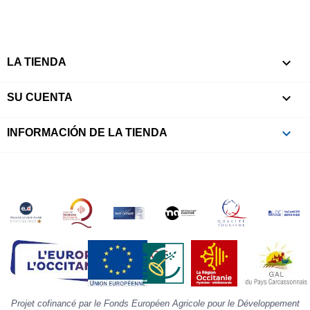
l’
c
l
r

e
LA TIENDA
l
i

SU CUENTA
p
à
p
keyboard_arrow_down
INFORMACIÓN DE LA TIENDA
c
la
s
«
A
»
d
la
p
«
I
p
Projet cofinancé par le Fonds Européen Agricole pour le Développement
»