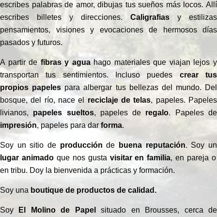
escribes palabras de amor, dibujas tus sueños más locos. Allí
escribes billetes y direcciones.
Caligrafias
y estilizas
pensamientos, visiones y evocaciones de hermosos días
pasados ​​y futuros.
A partir de
fibras y agua
hago materiales que viajan lejos 
transportan tus sentimientos. Incluso puedes
crear tu
propios papeles
para albergar tus bellezas del mundo. Del
bosque, del río, nace el
reciclaje de telas
, papeles. Papele
livianos,
papeles
sueltos
, papeles de
regalo
. Papeles d
impresión
, papeles para dar
forma
.
Soy un sitio de
producción
de
buena reputación
. Soy u
lugar animado
que nos gusta
visitar en familia
, en pareja o
en tribu. Doy la bienvenida a prácticas y formación.
Soy una
boutique de productos de calidad.
Soy
El Molino de Papel
situado en Brousses, cerca d