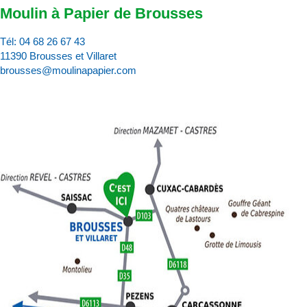
Moulin à Papier de Brousses
Tél:
04 68 26 67 43
11390 Brousses et Villaret
brousses@moulinapapier.com
D
d
d
p
d
:
c
v
p
l’
d
a
M
à