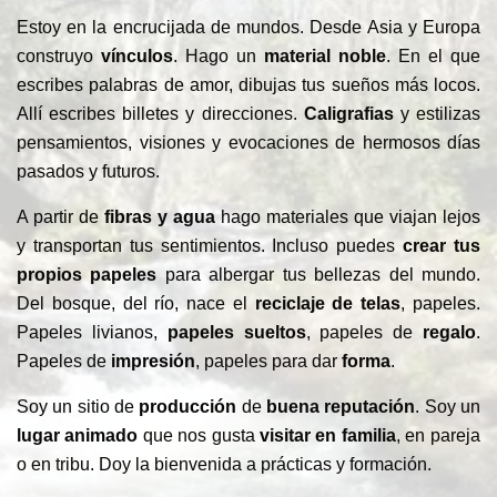
Estoy en la encrucijada de mundos. Desde Asia y Europa
construyo
vínculos
. Hago un
material noble
. En el que
escribes palabras de amor, dibujas tus sueños más locos.
Allí escribes billetes y direcciones.
Caligrafias
y estilizas
pensamientos, visiones y evocaciones de hermosos días
pasados ​​y futuros.
A partir de
fibras y agua
hago materiales que viajan lejos
y transportan tus sentimientos. Incluso puedes
crear tus
propios papeles
para albergar tus bellezas del mundo.
Del bosque, del río, nace el
reciclaje de telas
, papeles.
Papeles livianos,
papeles
sueltos
, papeles de
regalo
.
Papeles de
impresión
, papeles para dar
forma
.
Soy un sitio de
producción
de
buena reputación
. Soy un
lugar animado
que nos gusta
visitar en familia
, en pareja
o en tribu. Doy la bienvenida a prácticas y formación.