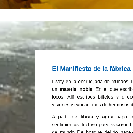
El Manifiesto de la fábric
Estoy en la encrucijada de mundos.
un
material noble
. En el que escri
locos. Allí escribes billetes y dire
visiones y evocaciones de hermosos día
A partir de
fibras y agua
hago mat
sentimientos. Incluso puedes
crear t
del mundo. Del bosque, del río, nace