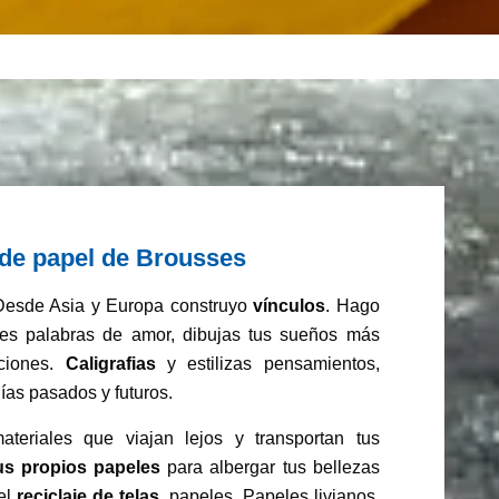
a de papel de Brousses
 Desde Asia y Europa construyo
vínculos
. Hago
bes palabras de amor, dibujas tus sueños más
cciones.
Caligrafias
y estilizas pensamientos,
s pasados ​​y futuros.
eriales que viajan lejos y transportan tus
us propios papeles
para albergar tus bellezas
 el
reciclaje de telas
, papeles. Papeles livianos,