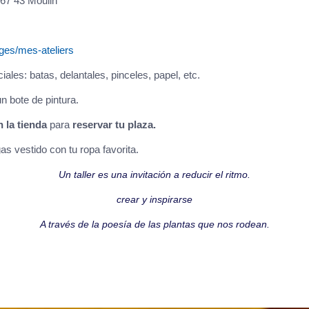
 67 43 Moulin
ages/mes-ateliers
iales: batas, delantales, pinceles, papel, etc.
n bote de pintura.
n la tienda
para
reservar tu plaza.
s vestido con tu ropa favorita.
Un taller es una invitación a reducir el ritmo.
crear y inspirarse
A través de la poesía de las plantas que nos rodean.