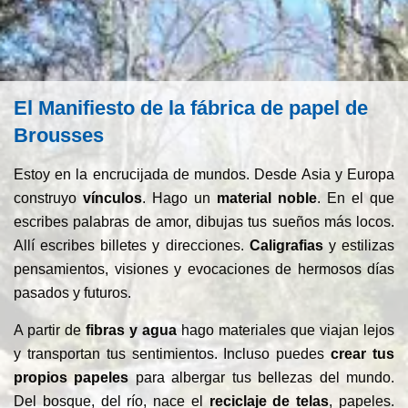
El Manifiesto de la fábrica de papel de
Brousses
Estoy en la encrucijada de mundos. Desde Asia y Europa
construyo
vínculos
. Hago un
material noble
. En el que
escribes palabras de amor, dibujas tus sueños más locos.
Allí escribes billetes y direcciones.
Caligrafias
y estilizas
pensamientos, visiones y evocaciones de hermosos días
pasados ​​y futuros.
A partir de
fibras y agua
hago materiales que viajan lejos
y transportan tus sentimientos. Incluso puedes
crear tus
propios papeles
para albergar tus bellezas del mundo.
Del bosque, del río, nace el
reciclaje de telas
, papeles.