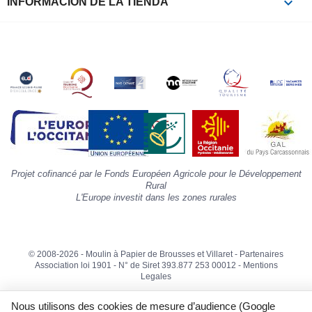
keyboard_arrow_down
INFORMACIÓN DE LA TIENDA
c
la
s
«
A
»
d
la
p
«
I
p
Projet cofinancé par le Fonds Européen Agricole pour le Développement
»
Rural
L'Europe investit dans les zones rurales
© 2008-2026 - Moulin à Papier de Brousses et Villaret -
Partenaires
Association loi 1901 - N° de Siret 393.877 253 00012 -
Mentions
Legales
Nous utilisons des cookies de mesure d’audience (Google