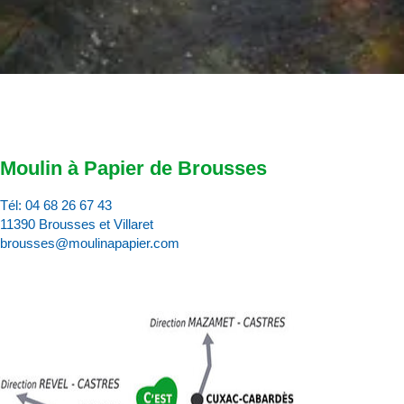
Moulin à Papier de Brousses
Tél:
04 68 26 67 43
11390 Brousses et Villaret
brousses@moulinapapier.com
D
d
d
p
d