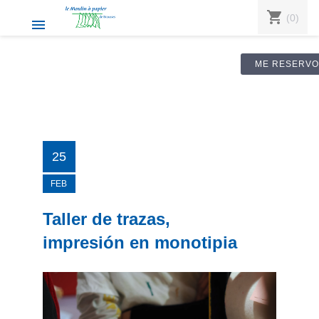
shopping_cart
(0)

ME RESERVO
25
FEB
Taller de trazas,
impresión en monotipia