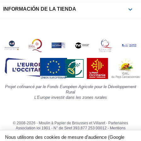
à
p
keyboard_arrow_down
INFORMACIÓN DE LA TIENDA
c
la
s
«
A
»
d
la
p
«
I
p
Projet cofinancé par le Fonds Européen Agricole pour le Développement
»
Rural
L'Europe investit dans les zones rurales
© 2008-2026 - Moulin à Papier de Brousses et Villaret -
Partenaires
Association loi 1901 - N° de Siret 393.877 253 00012 -
Mentions
Legales
Nous utilisons des cookies de mesure d’audience (Google