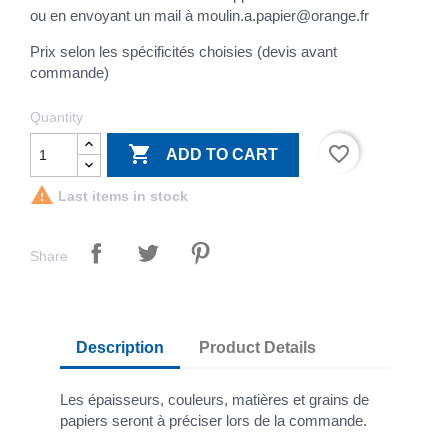
ou en envoyant un mail à moulin.a.papier@orange.fr
Prix selon les spécificités choisies (devis avant
commande)
Quantity

favorite_border
ADD TO CART

Last items in stock
Share
Description
Product Details
Les épaisseurs, couleurs, matières et grains de
papiers seront à préciser lors de la commande.