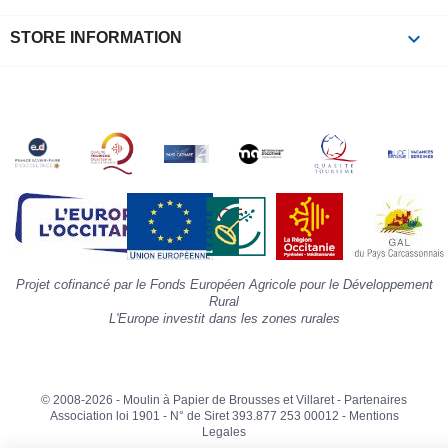
à
p
keyboard_arrow_down
STORE INFORMATION
c
la
s
«
A
»
d
la
p
«
I
p
Projet cofinancé par le Fonds Européen Agricole pour le Développement
»
Rural
L'Europe investit dans les zones rurales
© 2008-2026 - Moulin à Papier de Brousses et Villaret -
Partenaires
Association loi 1901 - N° de Siret 393.877 253 00012 -
Mentions
Legales