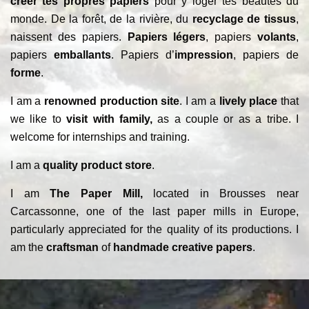
créer tes propres papiers
pour y loger tes beautés du
monde. De la forêt, de la rivière, du
recyclage de tissus
,
naissent des papiers.
Papiers légers
, papiers
volants
,
papiers
emballants
. Papiers d’
impression
, papiers de
forme
.
I am a
renowned production site
. I am a
lively place
that
we like to
visit with family,
as a couple or as a tribe. I
welcome for internships and training.
I am a
quality product store
.
I am
The Paper Mill,
located in Brousses near
Carcassonne, one of the last paper mills in Europe,
particularly appreciated for the quality of its productions. I
am the
craftsman
of
handmade creative papers
.