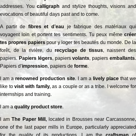
addresses. You
calligraph
and stylize thoughts, visions an
evocations of beautiful days past and to come.
A partir de
fibres et d’eau
je fabrique des matériaux qu
voyagent loin et portent tes sentiments. Tu peux même
créer
tes propres papiers
pour y loger tes beautés du monde. De l
forêt, de la rivière, du
recyclage de tissus
, naissent de
papiers.
Papiers légers
, papiers
volants
, papiers
emballants
Papiers d’
impression
, papiers de
forme
.
I am a
renowned production site
. I am a
lively place
that we
like to
visit with family,
as a couple or as a tribe. I welcome fo
internships and training.
I am a
quality product store
.
I am
The Paper Mill,
located in Brousses near Carcassonne
one of the last paper mills in Europe, particularly appreciated
for the quality of its productions. I am the
craftsman
o