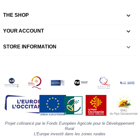
l
r

e
THE SHOP
l
i

YOUR ACCOUNT
p
à
p
keyboard_arrow_down
STORE INFORMATION
c
la
s
«
A
»
d
la
p
«
I
p
Projet cofinancé par le Fonds Européen Agricole pour le Développement
»
Rural
L'Europe investit dans les zones rurales