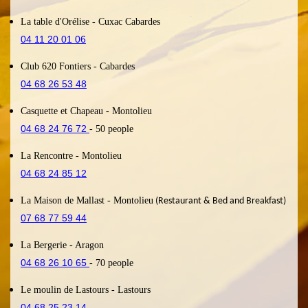
La table d'Orélise
- Cuxac Cabardes
04 11 20 01 06
Club 620 Fontiers
- Cabardes
04 68 26 53 48
Casquette et Chapeau
- Montolieu
04 68 24 76 72
- 50
people
La Rencontre
- Montolieu
04 68 24 85 12
La Maison de Mallast
- Montolieu
(Restaurant & Bed and Breakfast)
07 68 77 59 44
La Bergerie
- Aragon
04 68 26 10 65
- 70 people
Le moulin de Lastours
- Lastours
04 68 25 23 14