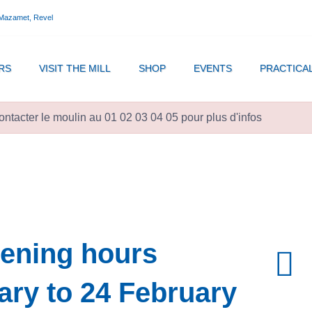
 Mazamet, Revel
RS
VISIT THE MILL
SHOP
EVENTS
PRACTICA
ntacter le moulin au 01 02 03 04 05 pour plus d'infos
ening hours
ary to 24 February