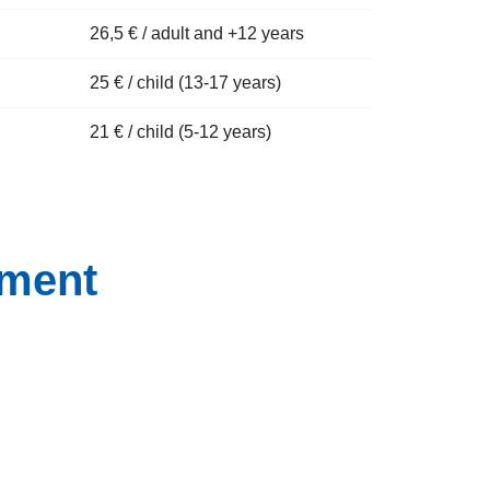
26,5 € / adult and +12 years
25 € / child (13-17 years)
21 € / child (5-12 years)
yment