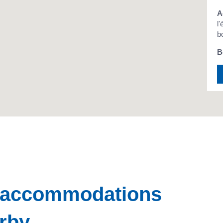
A
l
b
B
, accommodations
arby