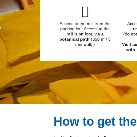
Access to the mill from the
Acce
parking lot : Access to the
re
mill is on foot, via a
(do not
botanical path
(350 m / 5
min walk )
Visit a
with
How to get the