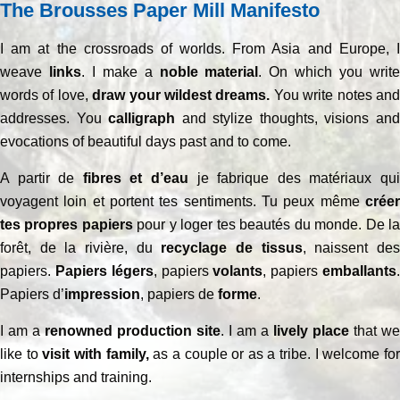
The Brousses Paper Mill Manifesto
I am at the crossroads of worlds. From Asia and Europe, I
weave
links
. I make a
noble material
. On which you writ
words of love,
draw your wildest dreams.
You write notes an
addresses. You
calligraph
and stylize thoughts, visions an
evocations of beautiful days past and to come.
A partir de
fibres et d’eau
je fabrique des matériaux qu
voyagent loin et portent tes sentiments. Tu peux même
créer
tes propres papiers
pour y loger tes beautés du monde. De l
forêt, de la rivière, du
recyclage de tissus
, naissent de
papiers.
Papiers légers
, papiers
volants
, papiers
emballants
Papiers d’
impression
, papiers de
forme
.
I am a
renowned production site
. I am a
lively place
that we
like to
visit with family,
as a couple or as a tribe. I welcome fo
internships and training.