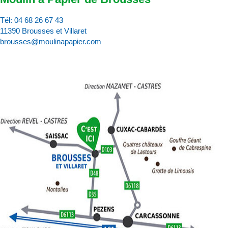
Tél:
04 68 26 67 43
11390 Brousses et Villaret
brousses@moulinapapier.com
D
d
d
p
d
:
c
v
p
l’
d
a
M
à
P