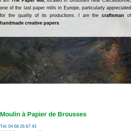
I am
The Paper Mill,
located in Brousses near Carcassonne
one of the last paper mills in Europe, particularly appreciated
for the quality of its productions. I am the
craftsman
o
handmade creative papers
.
Moulin à Papier de Brousses
Tél:
04 68 26 67 43