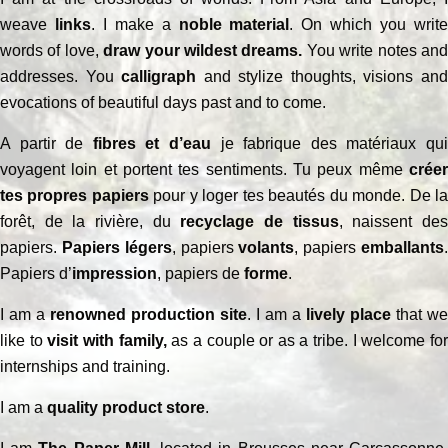
weave
links
. I make a
noble material
. On which you writ
words of love,
draw your wildest dreams.
You write notes an
addresses. You
calligraph
and stylize thoughts, visions an
evocations of beautiful days past and to come.
A partir de
fibres et d’eau
je fabrique des matériaux qu
voyagent loin et portent tes sentiments. Tu peux même
créer
tes propres papiers
pour y loger tes beautés du monde. De l
forêt, de la rivière, du
recyclage de tissus
, naissent de
papiers.
Papiers légers
, papiers
volants
, papiers
emballants
Papiers d’
impression
, papiers de
forme
.
I am a
renowned production site
. I am a
lively place
that we
like to
visit with family,
as a couple or as a tribe. I welcome fo
internships and training.
I am a
quality product store
.