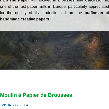
I am
The Paper Mill,
located in Brousses near Carcassonne
one of the last paper mills in Europe, particularly appreciated
for the quality of its productions. I am the
craftsman
o
handmade creative papers
.
Moulin à Papier de Brousses
Tél:
04 68 26 67 43