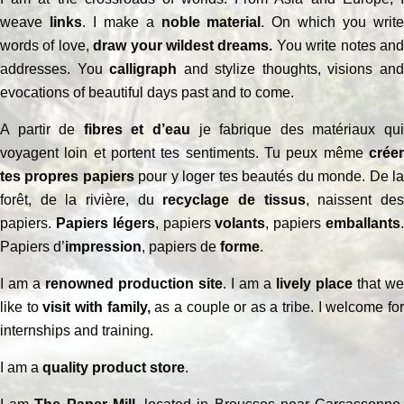
weave
links
. I make a
noble material
. On which you writ
words of love,
draw your wildest dreams.
You write notes an
addresses. You
calligraph
and stylize thoughts, visions an
evocations of beautiful days past and to come.
A partir de
fibres et d’eau
je fabrique des matériaux qu
voyagent loin et portent tes sentiments. Tu peux même
créer
tes propres papiers
pour y loger tes beautés du monde. De l
forêt, de la rivière, du
recyclage de tissus
, naissent de
papiers.
Papiers légers
, papiers
volants
, papiers
emballants
Papiers d’
impression
, papiers de
forme
.
I am a
renowned production site
. I am a
lively place
that we
like to
visit with family,
as a couple or as a tribe. I welcome fo
internships and training.
I am a
quality product store
.