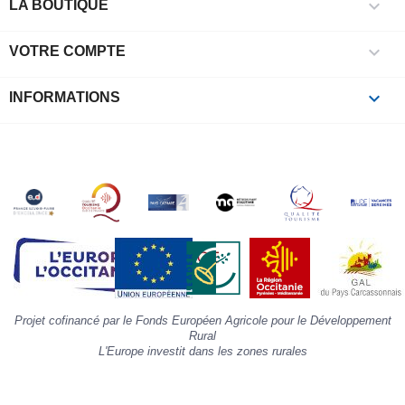

e
LA BOUTIQUE
l
i

VOTRE COMPTE
p
à
p
keyboard_arrow_down
INFORMATIONS
c
la
s
«
A
»
d
la
p
«
I
p
Projet cofinancé par le Fonds Européen Agricole pour le Développement
»
Rural
L'Europe investit dans les zones rurales