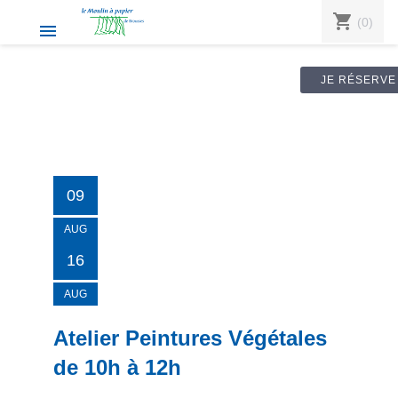
shopping_cart
(0)

JE RÉSERVE
09
AUG
16
AUG
Atelier Peintures Végétales
de 10h à 12h