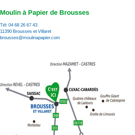
Moulin à Papier de Brousses
Tél:
04 68 26 67 43
11390 Brousses et Villaret
brousses@moulinapapier.com
D
d
d
p
d
:
c
v
p
l’
d
a