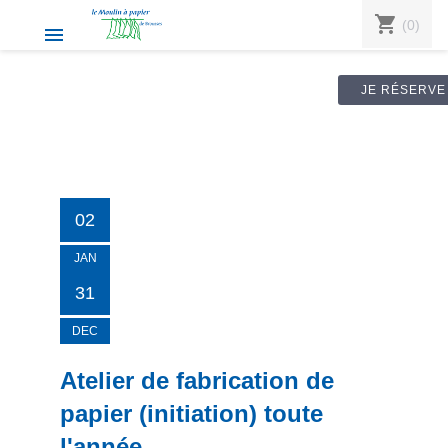
shopping_cart
(0)

JE RÉSERVE
02
JAN
31
DEC
Atelier de fabrication de
papier (initiation) toute
l'année