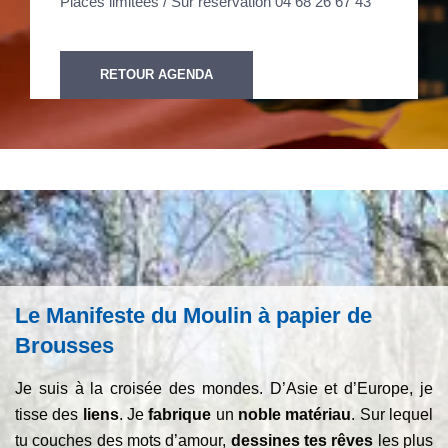
Places limitées / Sur réservation 04 68 26 67 43
RETOUR AGENDA
Le Manifeste du Moulin à papier de
Brousses
Je suis à la croisée des mondes. D’Asie et d’Europe, je
tisse des
liens
. Je
fabrique
un
noble matériau
. Sur lequel
tu couches des mots d’amour,
dessines tes rêves
les plus