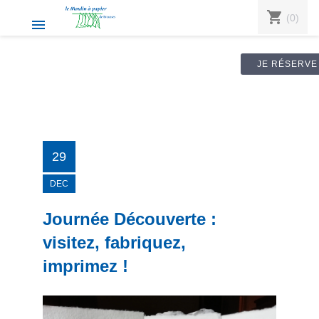
shopping_cart
(0)

JE RÉSERVE
29
DEC
Journée Découverte :
visitez, fabriquez,
imprimez !