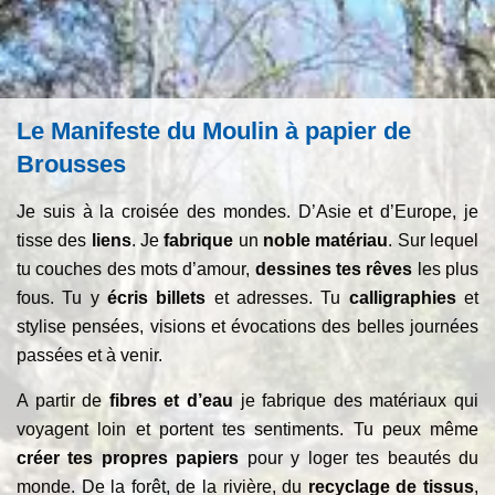
Le Manifeste du Moulin à papier de
Brousses
Je suis à la croisée des mondes. D’Asie et d’Europe, je
tisse des
liens
. Je
fabrique
un
noble matériau
. Sur lequel
tu couches des mots d’amour,
dessines tes rêves
les plus
fous. Tu y
écris billets
et adresses. Tu
calligraphies
et
stylise pensées, visions et évocations des belles journées
passées et à venir.
A partir de
fibres et d’eau
je fabrique des matériaux qui
voyagent loin et portent tes sentiments. Tu peux même
créer tes propres papiers
pour y loger tes beautés du
monde. De la forêt, de la rivière, du
recyclage de tissus
,