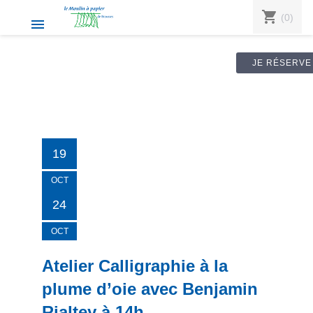
shopping_cart
(0)

JE RÉSERVE
19
OCT
24
OCT
Atelier Calligraphie à la
plume d’oie avec Benjamin
Rialtey à 14h