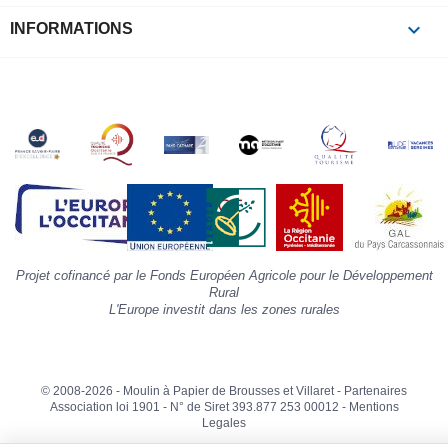
à
p
keyboard_arrow_down
INFORMATIONS
c
la
s
«
A
»
d
la
p
«
I
p
Projet cofinancé par le Fonds Européen Agricole pour le Développement
»
Rural
L'Europe investit dans les zones rurales
© 2008-2026 - Moulin à Papier de Brousses et Villaret -
Partenaires
Association loi 1901 - N° de Siret 393.877 253 00012 -
Mentions
Legales