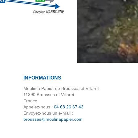
depuis
Carcassonne.
Pour
l’itinéraire
complet,
les
repères
et
les
indications
pas
à
INFORMATIONS
pas,
consulter
Moulin à Papier de Brousses et Villaret
la
11390 Brousses et Villaret
section
France
«
Appelez-nous :
04 68 26 67 43
Accès
Envoyez-nous un e-mail :
»
brousses@moulinapapier.com
de
la
page