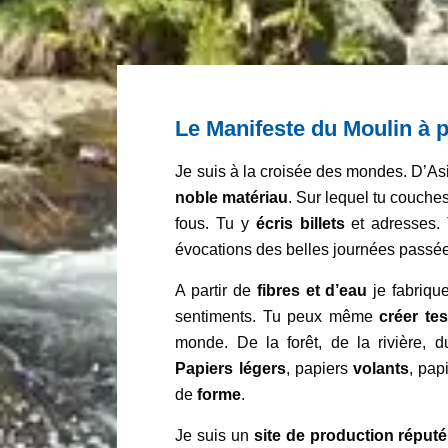
Le Manifeste du Moulin à 
Je suis à la croisée des mondes. D’Asi
noble matériau
. Sur lequel tu couch
fous. Tu y
écris billets
et adresses.
évocations des belles journées passées
A partir de
fibres et d’eau
je fabrique
sentiments. Tu peux même
créer te
monde. De la forêt, de la rivière, 
Papiers légers
, papiers
volants
, pap
de
forme
.
Je suis un
site de production réputé