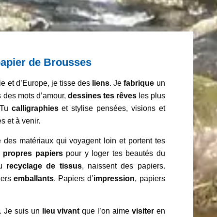
papier de Brousses
e et d’Europe, je tisse des
liens
. Je
fabrique
un
es des mots d’amour,
dessines tes rêves
les plus
 Tu
calligraphies
et stylise pensées, visions et
 et à venir.
 des matériaux qui voyagent loin et portent tes
s propres papiers
pour y loger tes beautés du
du
recyclage de tissus
, naissent des papiers.
iers
emballants
. Papiers d’
impression
, papiers
. Je suis un
lieu vivant
que l’on aime
visiter
en