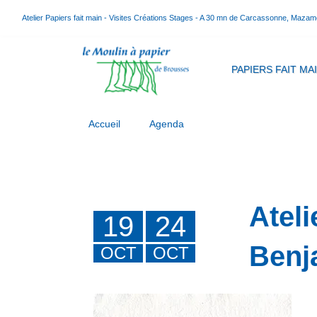
Atelier Papiers fait main - Visites Créations Stages - A 30 mn de Carcassonne, Mazam
PAPIERS FAIT MA
Accueil
Agenda
Ateli
19
24
Benj
OCT
OCT