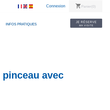
shopping_cart
Connexion
Panier
(0)
JE RÉSERVE
INFOS PRATIQUES
MA VISITE
au pinceau avec