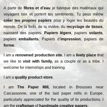
A partir de
fibres et d’eau
je fabrique des matériaux qui
voyagent loin et portent tes sentiments. Tu peux même
créer tes propres papiers
pour y loger tes beautés du
monde. De la forêt, de la rivière, du
recyclage de tissus
,
naissent des papiers.
Papiers légers
, papiers
volants
,
papiers
emballants
. Papiers d’
impression
, papiers de
forme
.
I am a
renowned production site
. I am a
lively place
that
we like to
visit with family,
as a couple or as a tribe. I
welcome for internships and training.
I am a
quality product store
.
I am
The Paper Mill,
located in Brousses near
Carcassonne, one of the last paper mills in Europe,
particularly appreciated for the quality of its productions. I
am the
craftsman
of
handmade creative papers
.