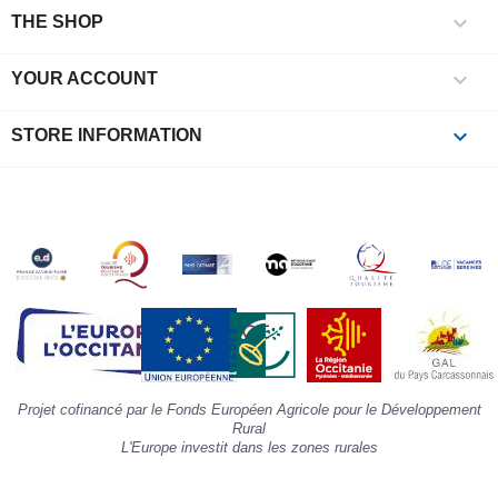

e
THE SHOP
l
i

YOUR ACCOUNT
p
à
p
keyboard_arrow_down
STORE INFORMATION
c
la
s
«
A
»
d
la
p
«
I
p
Projet cofinancé par le Fonds Européen Agricole pour le Développement
»
Rural
L'Europe investit dans les zones rurales